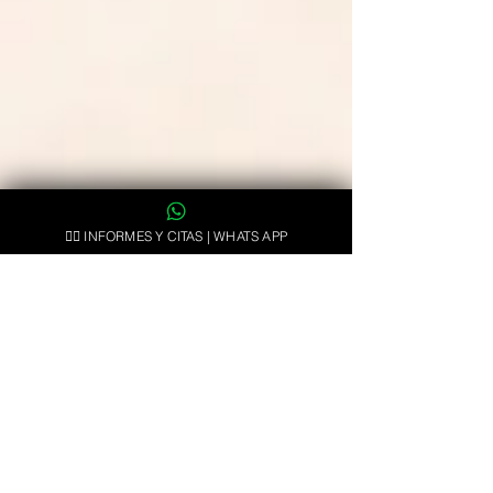
👉🏻 INFORMES Y CITAS | WHATS APP