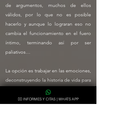
de argumentos, muchos de ellos 
válidos, por lo que no es posible 
hacerlo y aunque lo lograran eso no 
cambia el funcionamiento en el fuero 
íntimo, terminando así por ser 
paliativos…
La opción es trabajar en las emociones, 
deconstruyendo la historia de vida para 
ser conscientes cómo llegamos a este 
punto, logrando sanear las relaciones 
👉🏻 INFORMES Y CITAS | WHATS APP
(familiares, pareja, laborales, etc.) pero 
sobre todo reposicionándose frente a 
todo eso que puede ser las 